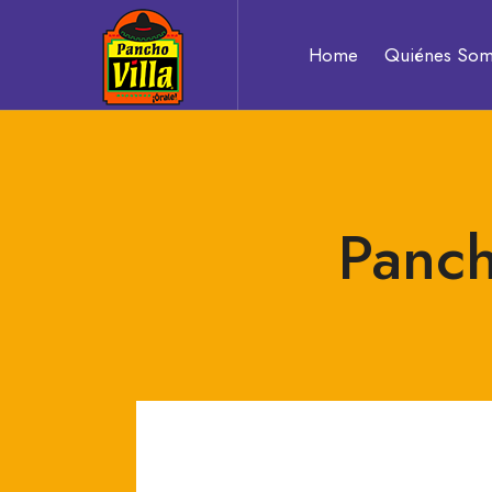
Pancho
Home
Quiénes So
Villa
Auténtico
Panch
sabor
a