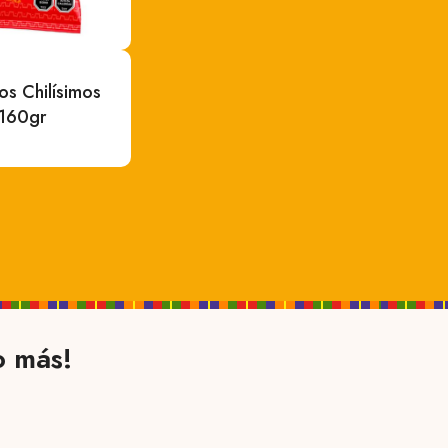
os Chilísimos
160gr
o más!