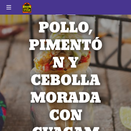
DE
Pancho
Auténtico
Villa
POLLO,
sabor
a
México
PIMENTÓ
N Y
CEBOLLA
MORADA
CON