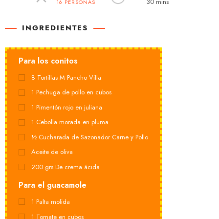
30 mins
16 PERSONAS
RACIONES
INGREDIENTES
Para los conitos
8
Tortillas M Pancho Villa
1
Pechuga de pollo en cubos
1
Pimentón rojo en juliana
1
Cebolla morada en pluma
½
Cucharada de Sazonador Carne y Pollo
Aceite de oliva
200
grs
De crema ácida
Para el guacamole
1
Palta molida
1
Tomate en cubos