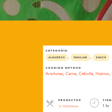
México
CATEGORÍA
,
,
ALMUERZO
FAMILIAR
SNACK
COOKING METHOD
Aceitunas
,
Carne
,
Cebolla
,
Huevos
,
PRODUCTOS
TIEM
1 hr
12 PERSONAS
RACIONES