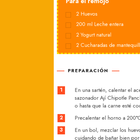
Para el remojo
2
Huevos
200
ml
Leche entera
2
Yogurt natural
2
Cucharadas de mantequil
PREPARACIÓN
1
En una sartén, calentar el ac
sazonador Ají Chipotle Panch
o hasta que la carne esté coc
2
Precalentar el horno a 200°
3
En un bol, mezclar los huev
cuidando de bañar bien por