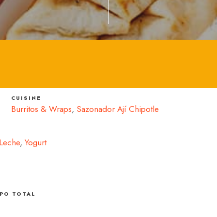
CUISINE
Burritos & Wraps
,
Sazonador Ají Chipotle
Leche
,
Yogurt
PO TOTAL