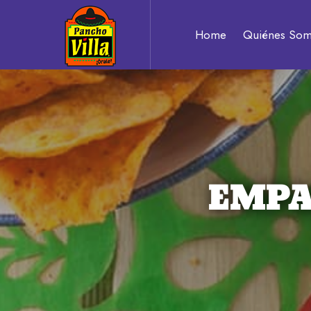
Pancho
Home
Quiénes So
Villa
Auténtico
sabor
EMPA
a