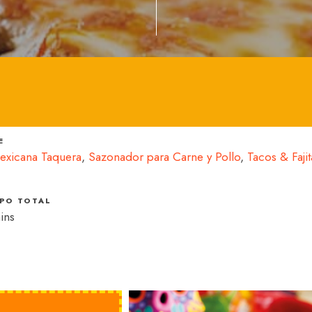
E
exicana Taquera
,
Sazonador para Carne y Pollo
,
Tacos & Fajit
PO TOTAL
ins