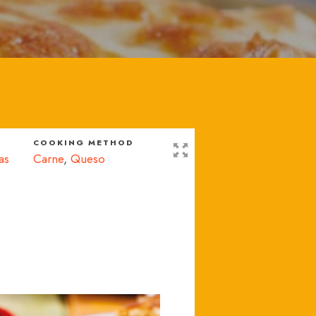
COOKING METHOD
as
Carne
,
Queso