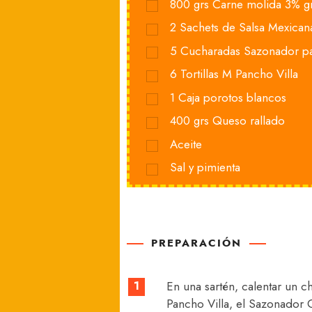
800
grs
Carne molida 3% g
2
Sachets de Salsa Mexican
5
Cucharadas Sazonador pa
6
Tortillas M Pancho Villa
1
Caja porotos blancos
400
grs
Queso rallado
Aceite
Sal y pimienta
PREPARACIÓN
1
En una sartén, calentar un c
Pancho Villa, el Sazonador 