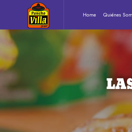
Pancho
Home
Quiénes So
Villa
Auténtico
sabor
LA
a