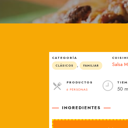
México
CATEGORÍA
CUISIN
Salsa M
,
CLÁSICOS
FAMILIAR
PRODUCTOS
TIEM
50 m
6 PERSONAS
RACIONES
INGREDIENTES