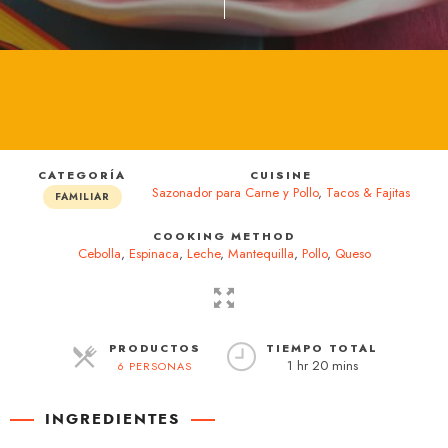
CATEGORÍA
CUISINE
Sazonador para Carne y Pollo
,
Tacos & Fajitas
FAMILIAR
COOKING METHOD
Cebolla
,
Espinaca
,
Leche
,
Mantequilla
,
Pollo
,
Queso
PRODUCTOS
TIEMPO TOTAL
1 hr 20 mins
6 PERSONAS
RACIONES
INGREDIENTES