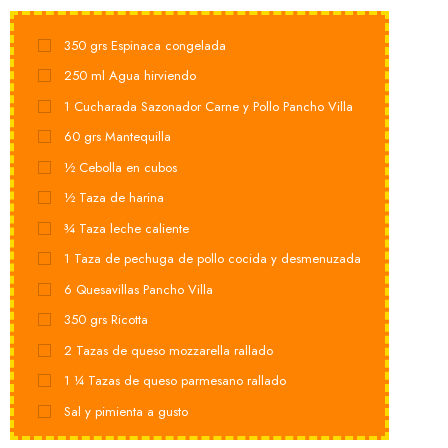
350
grs
Espinaca congelada
250
ml
Agua hirviendo
1
Cucharada Sazonador Carne y Pollo Pancho Villa
60
grs
Mantequilla
½
Cebolla en cubos
½
Taza de harina
¾
Taza leche caliente
1
Taza de pechuga de pollo cocida y desmenuzada
6
Quesavillas Pancho Villa
350
grs
Ricotta
2
Tazas de queso mozzarella rallado
1 ¼
Tazas de queso parmesano rallado
Sal y pimienta a gusto