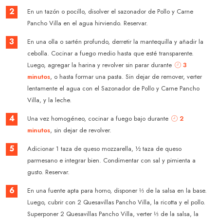
2
En un tazón o pocillo, disolver el sazonador de Pollo y Carne
Pancho Villa en el agua hirviendo. Reservar.
3
En una olla o sartén profundo, derretir la mantequilla y añadir la
cebolla. Cocinar a fuego medio hasta que esté transparente.
Luego, agregar la harina y revolver sin parar durante
3
minutos
, o hasta formar una pasta. Sin dejar de remover, verter
lentamente el agua con el Sazonador de Pollo y Carne Pancho
Villa, y la leche.
4
Una vez homogéneo, cocinar a fuego bajo durante
2
minutos
, sin dejar de revolver.
5
Adicionar 1 taza de queso mozzarella, ½ taza de queso
parmesano e integrar bien. Condimentar con sal y pimienta a
gusto. Reservar.
6
En una fuente apta para horno, disponer ⅓ de la salsa en la base.
Luego, cubrir con 2 Quesavillas Pancho Villa, la ricotta y el pollo.
Superponer 2 Quesavillas Pancho Villa, verter ⅓ de la salsa, la