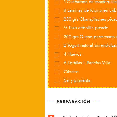
1
Cucharada de mantequilla
8
Láminas de tocino en cu
250
grs
Champiñones pica
⅓
Taza cebollín picado
200
grs
Queso parmesano r
2
Yogurt natural sin endulza
4
Huevos
6
Tortillas L Pancho Villa
Cilantro
Sal y pimienta
PREPARACIÓN