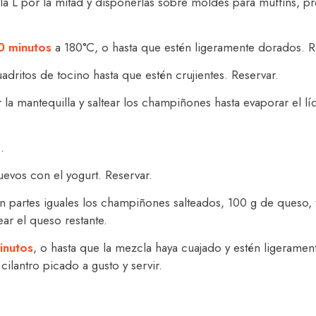
Villa L por la mitad y disponerlas sobre moldes para muffins, 
0 minutos
a 180°C, o hasta que estén ligeramente dorados. Ret
adritos de tocino hasta que estén crujientes. Reservar.
ir la mantequilla y saltear los champiñones hasta evaporar el l
.
uevos con el yogurt. Reservar.
 en partes iguales los champiñones salteados, 100 g de queso, 
ar el queso restante.
inutos
, o hasta que la mezcla haya cuajado y estén ligerame
ilantro picado a gusto y servir.