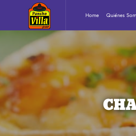
Pancho
Home
Quiénes So
Villa
Auténtico
sabor
CHA
a