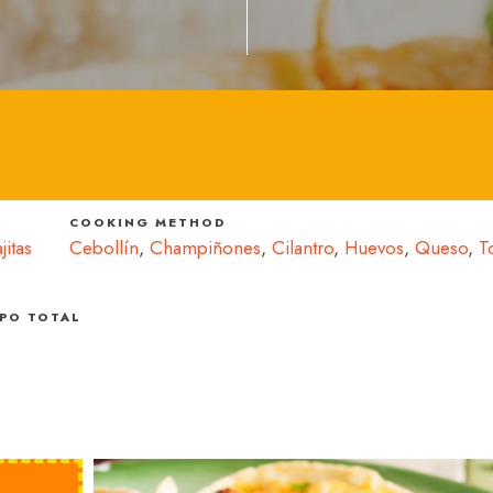
COOKING METHOD
jitas
Cebollín
,
Champiñones
,
Cilantro
,
Huevos
,
Queso
,
T
PO TOTAL