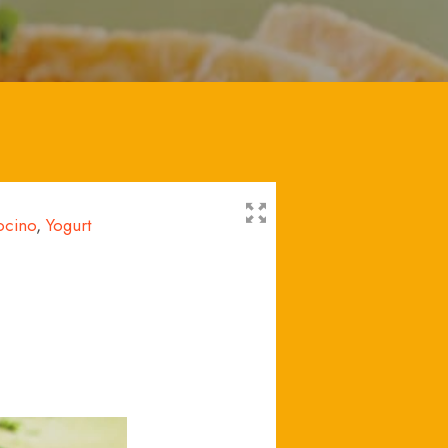
ocino
,
Yogurt