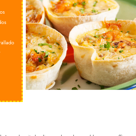
bos
dos
allado
r