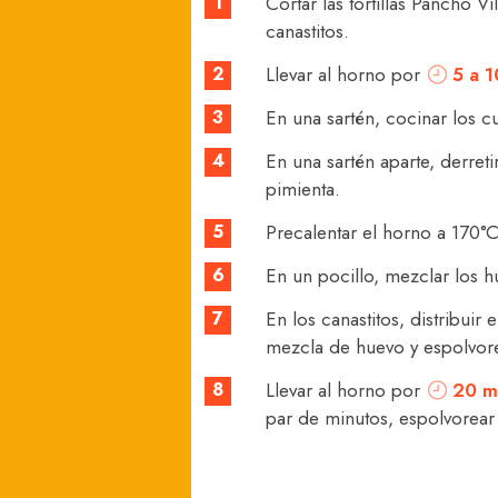
1
Cortar las tortillas Pancho 
canastitos.
2
Llevar al horno por
5 a 1
3
En una sartén, cocinar los cu
4
En una sartén aparte, derret
pimienta.
5
Precalentar el horno a 170°C
6
En un pocillo, mezclar los h
7
En los canastitos, distribuir
mezcla de huevo y espolvore
8
Llevar al horno por
20 m
par de minutos, espolvorear c