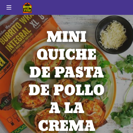
Pancho
Auténtico
Villa
sabor
MINI
a
México
QUICHE
DE PASTA
DE POLLO
A LA
CREMA