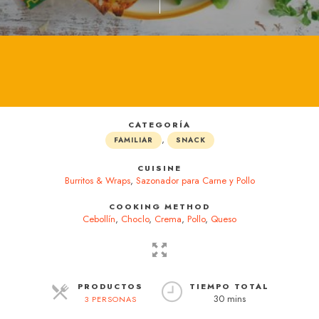
CATEGORÍA
,
FAMILIAR
SNACK
CUISINE
Burritos & Wraps
,
Sazonador para Carne y Pollo
COOKING METHOD
Cebollín
,
Choclo
,
Crema
,
Pollo
,
Queso
PRODUCTOS
TIEMPO TOTAL
30 mins
3 PERSONAS
RACIONES