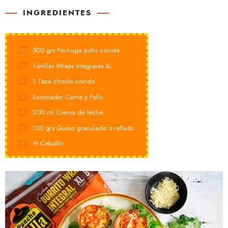
INGREDIENTES
500
grs
Pechuga pollo cocida
Tortillas Wraps Integrales XL
1
Taza choclo cocido
Sazonador Carne y Pollo
200
ml
Crema de leche
100
grs
Queso granulado o rallado
½
Cebollín