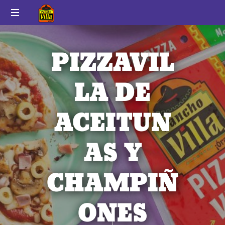
Pancho
Auténtico
Villa
sabor
PIZZAVIL
a
México
LA DE
ACEITUN
AS Y
CHAMPIÑ
ONES