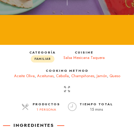
CATEGORÍA
CUISINE
Salsa Mexicana Taquera
FAMILIAR
COOKING METHOD
Aceite Oliva
,
Aceitunas
,
Cebolla
,
Champiñones
,
Jamón
,
Queso
PRODUCTOS
TIEMPO TOTAL
15 mins
1 PERSONA
RACIONES
INGREDIENTES