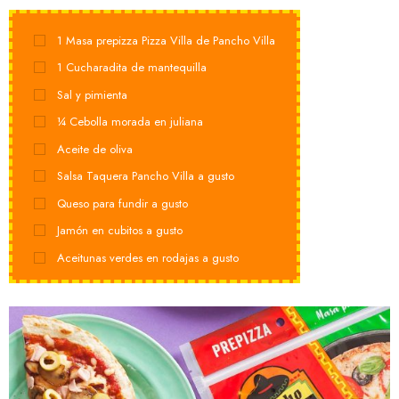
1
Masa prepizza Pizza Villa de Pancho Villa
1
Cucharadita de mantequilla
Sal y pimienta
¼
Cebolla morada en juliana
Aceite de oliva
Salsa Taquera Pancho Villa a gusto
Queso para fundir a gusto
Jamón en cubitos a gusto
Aceitunas verdes en rodajas a gusto