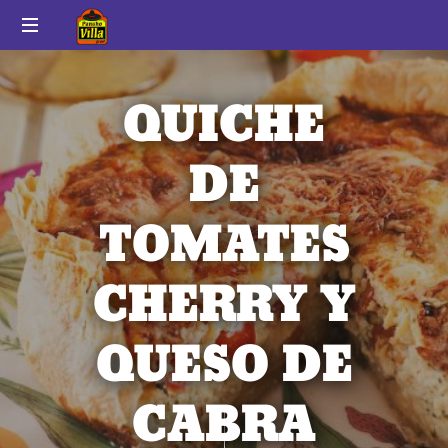
Pancho
Auténtico
Villa
sabor
QUICHE
a
México
DE
TOMATES
CHERRY Y
QUESO DE
CABRA