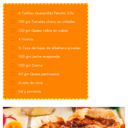
6
Tortillas Quesavillas Pancho Villa
150
grs
Tomates cherry en mitades
150
grs
Queso cabra en cubos
4
Huevos
½
Taza de hojas de albahaca picadas
100
grs
Leche evaporada
100
grs
Crema
60
grs
Queso parmesano
Aceite de oliva
Sal y pimienta