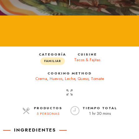
CATEGORÍA
CUISINE
Tacos & Fajitas
FAMILIAR
COOKING METHOD
Crema
,
Huevos
,
Leche
,
Queso
,
Tomate
PRODUCTOS
TIEMPO TOTAL
1 hr 30 mins
5 PERSONAS
RACIONES
INGREDIENTES