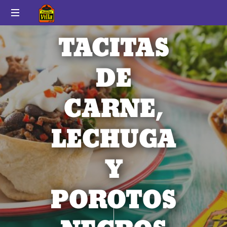
Pancho
Auténtico
Villa
TACITAS
sabor
a
México
DE
CARNE,
LECHUGA
Y
POROTOS