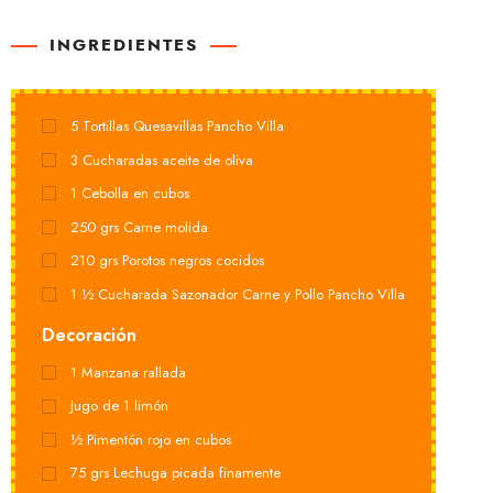
RACIONES
INGREDIENTES
5
Tortillas Quesavillas Pancho Villa
3
Cucharadas aceite de oliva
1
Cebolla en cubos
250
grs
Carne molida
210
grs
Porotos negros cocidos
1 ½
Cucharada Sazonador Carne y Pollo Pancho Villa
Decoración
1
Manzana rallada
Jugo de 1 limón
½
Pimentón rojo en cubos
75
grs
Lechuga picada finamente