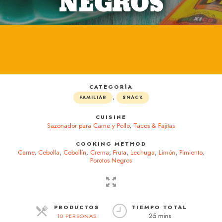
NEGROS
CATEGORÍA
,
FAMILIAR
SNACK
CUISINE
Sazonador para Carne y Pollo
,
Tacos & Fajitas
COOKING METHOD
Carne
,
Cebolla
,
Cebollín
,
Crema
,
Fruta
,
Lechuga
,
Limón
,
Pimiento
,
Porotos Negros
PRODUCTOS
TIEMPO TOTAL
25 mins
10 PERSONAS