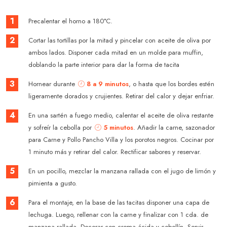
1
Precalentar el horno a 180°C.
2
Cortar las tortillas por la mitad y pincelar con aceite de oliva por
ambos lados. Disponer cada mitad en un molde para muffin,
doblando la parte interior para dar la forma de tacita
3
Hornear durante
8 a 9 minutos
, o hasta que los bordes estén
ligeramente dorados y crujientes. Retirar del calor y dejar enfriar.
4
En una sartén a fuego medio, calentar el aceite de oliva restante
y sofreír la cebolla por
5 minutos
. Añadir la carne, sazonador
para Carne y Pollo Pancho Villa y los porotos negros. Cocinar por
1 minuto más y retirar del calor. Rectificar sabores y reservar.
5
En un pocillo, mezclar la manzana rallada con el jugo de limón y
pimienta a gusto.
6
Para el montaje, en la base de las tacitas disponer una capa de
lechuga. Luego, rellenar con la carne y finalizar con 1 cda. de
manzana rallada. Decorar con crema ácida y cebollín. Servir