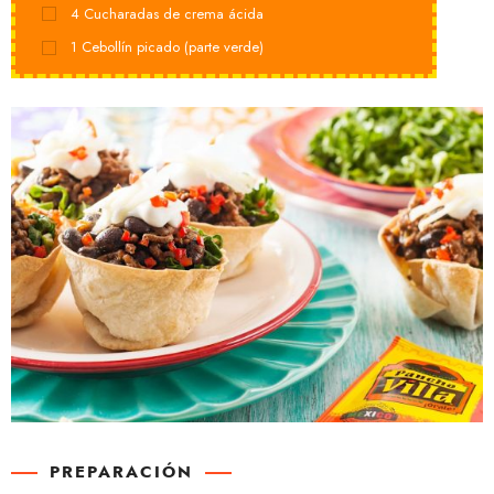
4
Cucharadas de crema ácida
1
Cebollín picado (parte verde)
PREPARACIÓN