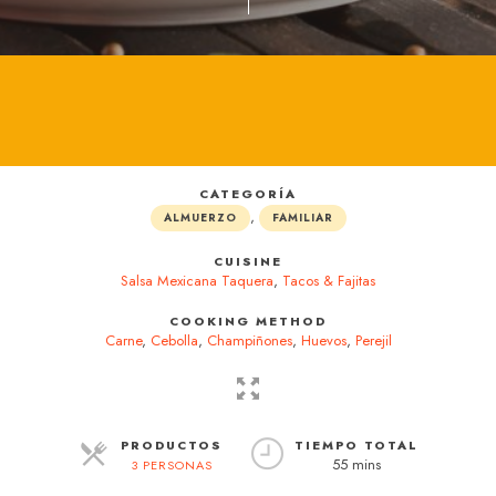
CATEGORÍA
,
ALMUERZO
FAMILIAR
CUISINE
Salsa Mexicana Taquera
,
Tacos & Fajitas
COOKING METHOD
Carne
,
Cebolla
,
Champiñones
,
Huevos
,
Perejil
PRODUCTOS
TIEMPO TOTAL
55 mins
3 PERSONAS
RACIONES