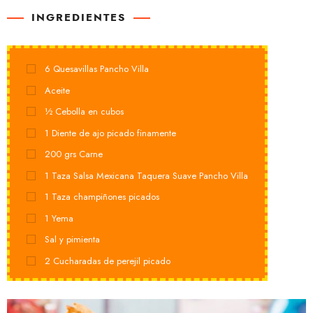
INGREDIENTES
6
Quesavillas Pancho Villa
Aceite
½
Cebolla en cubos
1
Diente de ajo picado finamente
200
grs
Carne
1
Taza Salsa Mexicana Taquera Suave Pancho Villa
1
Taza champiñones picados
1
Yema
Sal y pimienta
2
Cucharadas de perejil picado