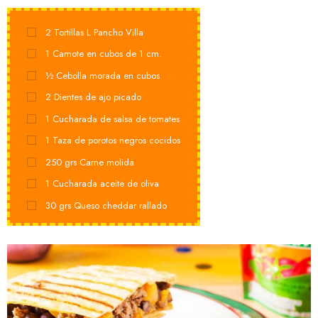
2
Tortillas L Pancho Villa
1
Camote en cubos de 1 cm.
½
Cebolla morada en cubos
2
Dientes de ajo picado
1
Cucharada de salsa de tomates
1
Taza de porotos negros cocidos
250
grs
Carne molida
1
Cucharada aceite de oliva
30
grs
Queso cheddar rallado