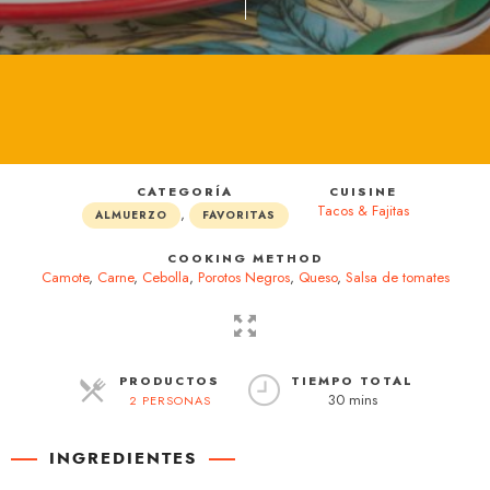
CATEGORÍA
CUISINE
Tacos & Fajitas
,
ALMUERZO
FAVORITAS
COOKING METHOD
Camote
,
Carne
,
Cebolla
,
Porotos Negros
,
Queso
,
Salsa de tomates
PRODUCTOS
TIEMPO TOTAL
30 mins
2 PERSONAS
RACIONES
INGREDIENTES