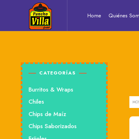
Pancho
Home
Quiénes So
Villa
Auténtico
CATEGORÍAS
sabor
Burritos & Wraps
Chiles
MO
a
Chips de Maíz
Chips Saborizados
Frijoles