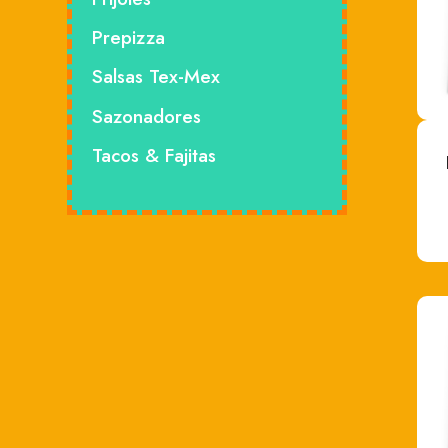
México
Prepizza
Salsas Tex-Mex
Sazonadores
Tacos & Fajitas