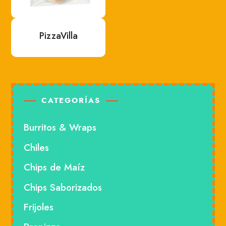
PizzaVilla
CATEGORÍAS
Burritos & Wraps
Chiles
Chips de Maíz
Chips Saborizados
Frijoles