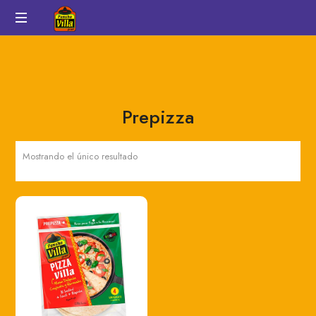
Pancho
Auténtico
Villa
sabor
a
México
Prepizza
Mostrando el único resultado